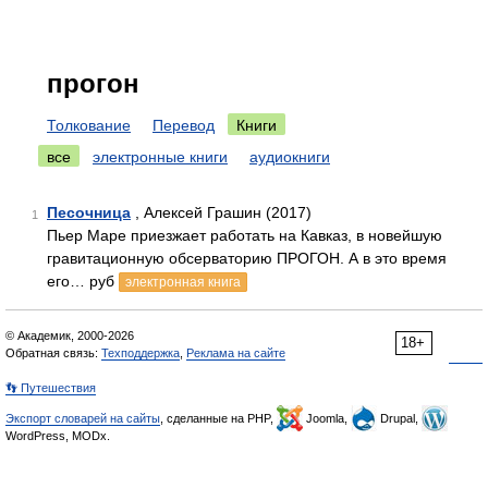
прогон
Толкование
Перевод
Книги
все
электронные книги
аудиокниги
Песочница
, Алексей Грашин (2017)
1
Пьер Маре приезжает работать на Кавказ, в новейшую
гравитационную обсерваторию ПРОГОН. А в это время
его… руб
электронная книга
© Академик, 2000-2026
18+
Обратная связь:
Техподдержка
,
Реклама на сайте
👣 Путешествия
Экспорт словарей на сайты
, сделанные на PHP,
Joomla,
Drupal,
WordPress, MODx.